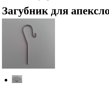
Загубник для апексл