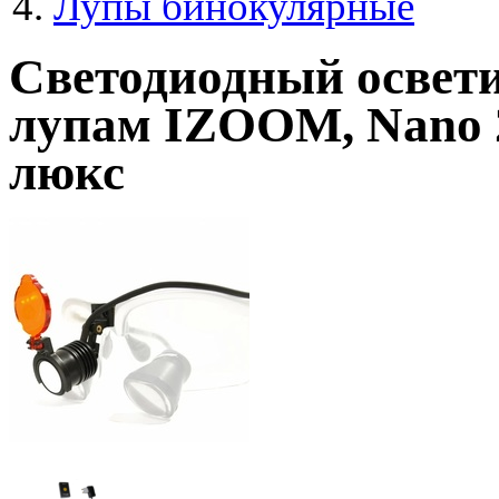
Лупы бинокулярные
Светодиодный освет
лупам IZOOM, Nano 2S
люкс