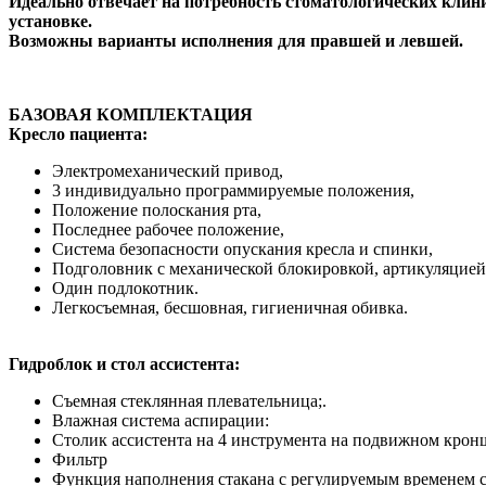
Идеально отвечает на потребность стоматологических кли
установке.
Возможны варианты исполнения для правшей и левшей.
БАЗОВАЯ КОМПЛЕКТАЦИЯ
Кресло пациента
:
Электромеханический привод,
3 индивидуально программируемые положения,
Положение полоскания рта,
Последнее рабочее положение,
Система безопасности опускания кресла и спинки,
Подголовник с механической блокировкой, артикуляцией 
Один подлокотник.
Легкосъемная, бесшовная, гигиеничная обивка.
Гидроблок и стол ассистента
:
Cъемная стеклянная плевательница;.
Влажная система аспирации:
Столик ассистента на 4 инструмента на подвижном кронш
Фильтр
Функция наполнения стакана с регулируемым временем 