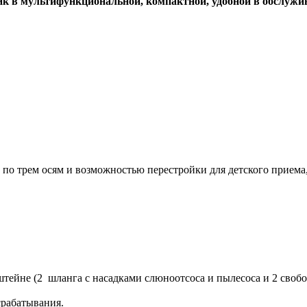
ник в мультифункциональной, компактной, удобной в обслуж
по трем осям и возможностью перестройки для детского приема
тейне (2 шланга с насадками слюноотсоса и пылесоса и 2 своб
срабатывания.