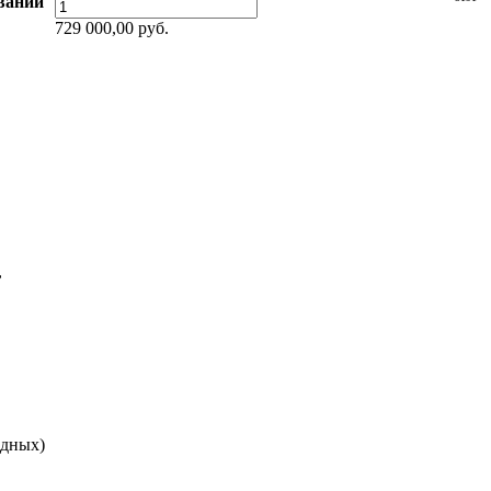
ивании
729 000,00 руб.
,
одных)