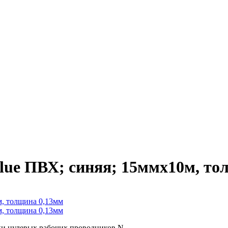
blue ПВХ; синяя; 15ммх10м, т
ки нулевых рабочих проводников N.